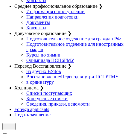
Контакты
Среднее профессиональное образование
❯
Информация о поступлении
Направления подготовки
Документы
Контакты
Довузовское образование
❯
Подготовительное отделение для граждан РФ
Подготовительное отделение для иностранных
граждан
Курсы по химии
Олимпиада ПСПбГМУ
Перевод Восстановление
❯
из других ВУЗов
Восстановление/Перевод внутри ПСПбГМУ
в ординатуру
Ход приема
❯
Списки поступающих
Конкурсные списки
Сведения, приказы, ведомости
Foreign applicants
Подать заявление