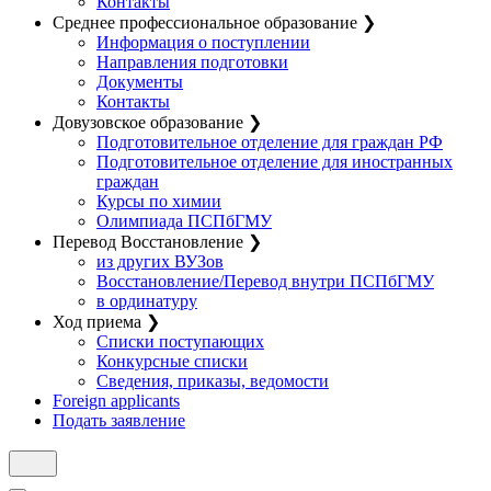
Контакты
Среднее профессиональное образование
❯
Информация о поступлении
Направления подготовки
Документы
Контакты
Довузовское образование
❯
Подготовительное отделение для граждан РФ
Подготовительное отделение для иностранных
граждан
Курсы по химии
Олимпиада ПСПбГМУ
Перевод Восстановление
❯
из других ВУЗов
Восстановление/Перевод внутри ПСПбГМУ
в ординатуру
Ход приема
❯
Списки поступающих
Конкурсные списки
Сведения, приказы, ведомости
Foreign applicants
Подать заявление