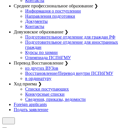
Контакты
Среднее профессиональное образование
❯
Информация о поступлении
Направления подготовки
Документы
Контакты
Довузовское образование
❯
Подготовительное отделение для граждан РФ
Подготовительное отделение для иностранных
граждан
Курсы по химии
Олимпиада ПСПбГМУ
Перевод Восстановление
❯
из других ВУЗов
Восстановление/Перевод внутри ПСПбГМУ
в ординатуру
Ход приема
❯
Списки поступающих
Конкурсные списки
Сведения, приказы, ведомости
Foreign applicants
Подать заявление