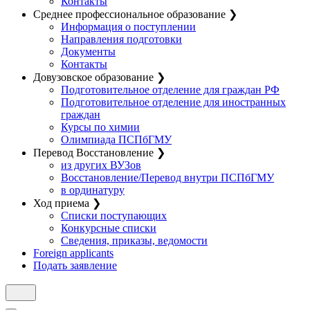
Контакты
Среднее профессиональное образование
❯
Информация о поступлении
Направления подготовки
Документы
Контакты
Довузовское образование
❯
Подготовительное отделение для граждан РФ
Подготовительное отделение для иностранных
граждан
Курсы по химии
Олимпиада ПСПбГМУ
Перевод Восстановление
❯
из других ВУЗов
Восстановление/Перевод внутри ПСПбГМУ
в ординатуру
Ход приема
❯
Списки поступающих
Конкурсные списки
Сведения, приказы, ведомости
Foreign applicants
Подать заявление