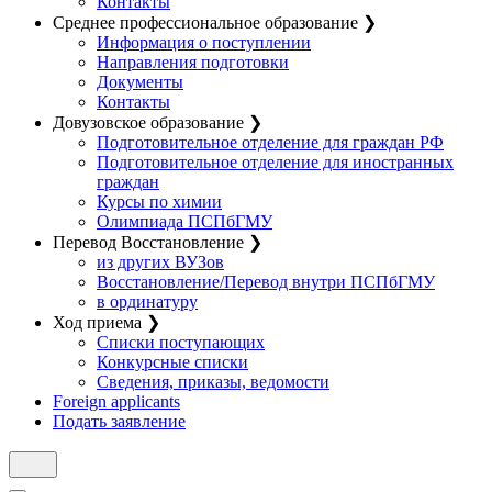
Контакты
Среднее профессиональное образование
❯
Информация о поступлении
Направления подготовки
Документы
Контакты
Довузовское образование
❯
Подготовительное отделение для граждан РФ
Подготовительное отделение для иностранных
граждан
Курсы по химии
Олимпиада ПСПбГМУ
Перевод Восстановление
❯
из других ВУЗов
Восстановление/Перевод внутри ПСПбГМУ
в ординатуру
Ход приема
❯
Списки поступающих
Конкурсные списки
Сведения, приказы, ведомости
Foreign applicants
Подать заявление